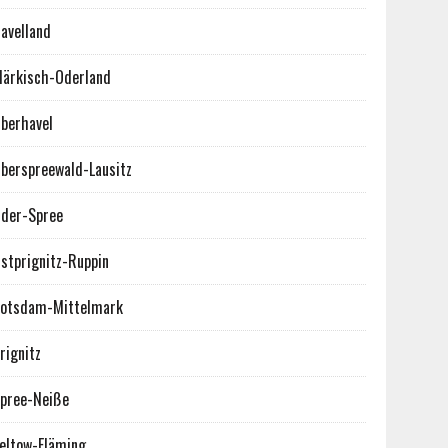
avelland
ärkisch-Oderland
berhavel
berspreewald-Lausitz
der-Spree
stprignitz-Ruppin
otsdam-Mittelmark
rignitz
pree-Neiße
eltow-Fläming