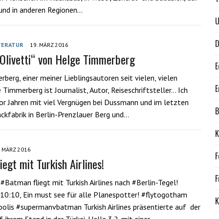
und in anderen Regionen…
U
D
TERATUR
19. MÄRZ 2016
 Olivetti“ von Helge Timmerberg
E
berg, einer meiner Lieblingsautoren seit vielen, vielen
E
 Timmerberg ist Journalist, Autor, Reiseschriftsteller… Ich
vor Jahren mit viel Vergnügen bei Dussmann und im letzten
B
ackfabrik in Berlin-Prenzlauer Berg und…
K
. MÄRZ 2016
F
egt mit Turkish Airlines!
F
 #Batman fliegt mit Turkish Airlines nach #Berlin-Tegel!
0:10, Ein must see für alle Planespotter! #‎flytogotham‬
K
polis‬ ‪#‎supermanvbatman‬ Turkish Airlines präsentierte auf der