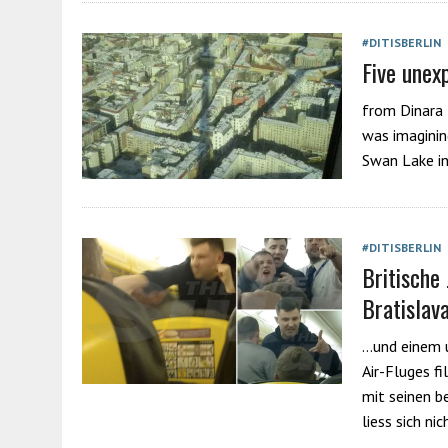
#DITISBERLIN
Five unex
from Dinara 
was imaginin
Swan Lake in
#DITISBERLIN
Britische
Bratislav
…und einem u
Air-Fluges f
mit seinen b
liess sich n