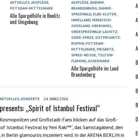
AKTUELLES
,
AUSFLÜGE
,
AUSFLÜGE
,
BARNIM
,
A
POTSDAM-MITTELMARK
BRANDENBURG
,
DAHME-
e
SPREEWALD
,
ELBE-ELSTER
,
Alle Spargelhöfe in Beelitz
A
HAVELLAND
,
MÄRKISCH-
und Umgebung
ODERLAND
,
OBERHAVEL
,
OBERSPREEWALD-LAUSITZ
,
A
ODER-SPREE
,
OSTPRIGNITZ-
RUPPIN
,
POTSDAM-
A
MITTELMARK
,
PRIGNITZ
,
SPREE-NEISSE
,
TELTOW-
FLÄMING
,
UCKERMARK
B
Alle Spargelhöfe im Land
Brandenburg
B
B
AKTUELLES
,
KONZERTE
24. MÄRZ 2016
B
presents: „Spirit of Istanbul Festival“
D
 Kosmopoliten und Großstadt-Fans blicken auf das Groß-
t of Istanbul Festival by Yeni Raki™“, das Samstagabend, den
E
, in Berlin glamourös inszeniert wird. In der ARENA BERLIN in