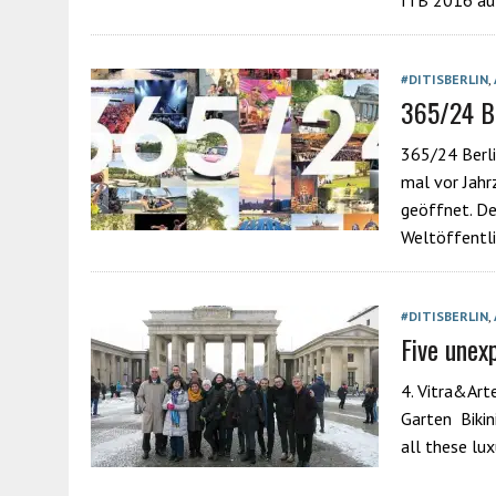
ITB 2016 auf
#DITISBERLIN
,
365/24 Be
365/24 Berli
mal vor Jahr
geöffnet. De
Weltöffentli
#DITISBERLIN
,
Five unexp
4. Vitra&Art
Garten Bikini
all these lu