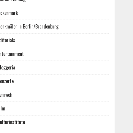
ckermark
enkmäler in Berlin/Brandenburg
ditorials
ntertainment
loggeria
onzerte
ernweh
ilm
ulturinstitute