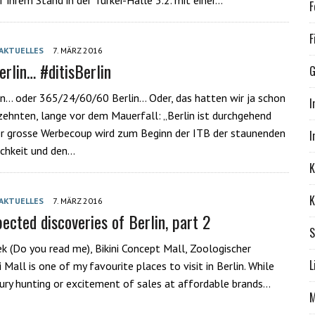
 ihrem Stand in der Türkei-Halle 3.2. mit einer…
F
F
AKTUELLES
7. MÄRZ 2016
rlin… #ditisBerlin
G
n… oder 365/24/60/60 Berlin… Oder, das hatten wir ja schon
I
zehnten, lange vor dem Mauerfall: „Berlin ist durchgehend
r grosse Werbecoup wird zum Beginn der ITB der staunenden
I
chkeit und den…
K
K
AKTUELLES
7. MÄRZ 2016
ected discoveries of Berlin, part 2
S
ek (Do you read me), Bikini Concept Mall, Zoologischer
L
 Mall is one of my favourite places to visit in Berlin. While
xury hunting or excitement of sales at affordable brands…
M