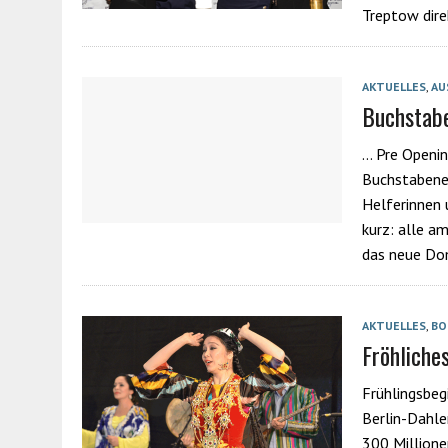
Treptow dire
AKTUELLES
,
AU
Buchstab
… Pre Openin
Buchstabenen
Helferinnen 
kurz: alle a
das neue Do
AKTUELLES
,
BO
Fröhliche
Frühlingsbeg
Berlin-Dahle
300 Millione