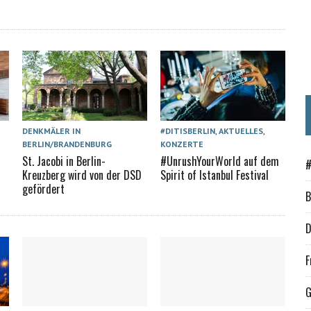
DENKMÄLER IN
#DITISBERLIN
,
AKTUELLES
,
BERLIN/BRANDENBURG
KONZERTE
St. Jacobi in Berlin-
#UnrushYourWorld auf dem
#
Kreuzberg wird von der DSD
Spirit of Istanbul Festival
gefördert
B
D
F
G