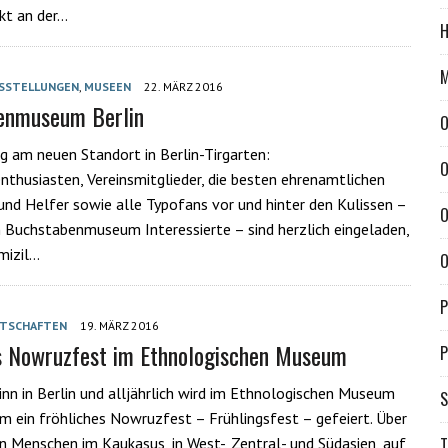
kt an der…
H
M
SSTELLUNGEN
,
MUSEEN
22. MÄRZ 2016
enmuseum Berlin
O
g am neuen Standort in Berlin-Tirgarten:
O
thusiasten, Vereinsmitglieder, die besten ehrenamtlichen
und Helfer sowie alle Typofans vor und hinter den Kulissen –
O
m Buchstabenmuseum Interessierte – sind herzlich eingeladen,
mizil…
O
P
TSCHAFTEN
19. MÄRZ 2016
s Nowruzfest im Ethnologischen Museum
P
inn in Berlin und alljährlich wird im Ethnologischen Museum
S
m ein fröhliches Nowruzfest – Frühlingsfest – gefeiert. Über
T
n Menschen im Kaukasus, in West-, Zentral- und Südasien, auf