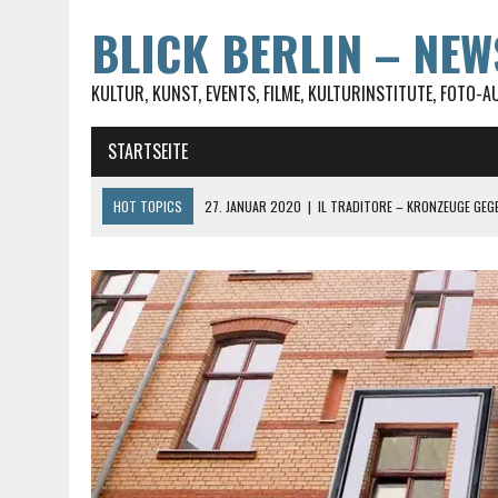
BLICK BERLIN – NE
KULTUR, KUNST, EVENTS, FILME, KULTURINSTITUTE, FOTO-A
STARTSEITE
HOT TOPICS
27. JANUAR 2020
|
IL TRADITORE – KRONZEUGE GEG
27. JANUAR 2020
|
LUST AUF TESTEN? ABER FÜR UMME, DABEI SEIN I
23. JANUAR 2020
|
ST. JACOBI IN BERLIN-KREUZBERG WIRD VON DER
28. FEBRUAR 2017
|
#UNRUSHYOURWORLD AUF DEM SPIRIT OF ISTANB
30. MAI 2021
|
DIE SOPHIENSTRASSE IN BERLIN-MITTE