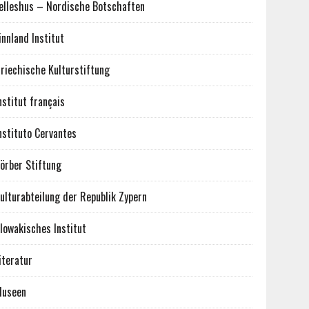
elleshus – Nordische Botschaften
innland Institut
riechische Kulturstiftung
nstitut français
nstituto Cervantes
örber Stiftung
ulturabteilung der Republik Zypern
lowakisches Institut
iteratur
useen