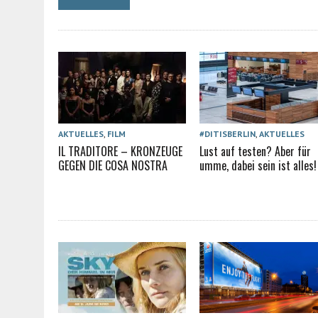
AKTUELLES
,
FILM
#DITISBERLIN
,
AKTUELLES
IL TRADITORE – KRONZEUGE
Lust auf testen? Aber für
GEGEN DIE COSA NOSTRA
umme, dabei sein ist alles!