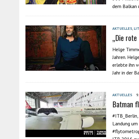
dem Balkan 
AKTUELLES
,
LI
„Die rote
Helge Timmer
Jahren. Helge
erlebte ihn 
Jahr in der B
AKTUELLES
9
Batman fli
#ITB_Berlin,
Landung um 1
‪#‎flytometro