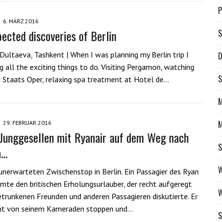
6. MÄRZ 2016
pected discoveries of Berlin
S
Dultaeva, Tashkent | When I was planning my Berlin trip I
D
g all the exciting things to do. Visiting Pergamon, watching
S
 Staats Oper, relaxing spa treatment at Hotel de…
M
M
29. FEBRUAR 2016
 Junggesellen mit Ryanair auf dem Weg nach
S
a…
W
nerwarteten Zwischenstop in Berlin. Ein Passagier des Ryan
ilmte den britischen Erholungsurlauber, der recht aufgeregt
W
etrunkenen Freunden und anderen Passagieren diskutierte. Er
icht von seinem Kameraden stoppen und…
S