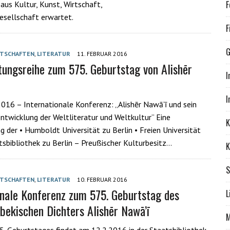
F
aus Kultur, Kunst, Wirtschaft,
Gesellschaft erwartet.
F
G
TSCHAFTEN
,
LITERATUR
11. FEBRUAR 2016
tungsreihe zum 575. Geburtstag von Alishēr
I
I
2016 – Internationale Konferenz: „Alishēr Nawā’ī und sein
Entwicklung der Weltliteratur und Weltkultur” Eine
K
g der • Humboldt Universität zu Berlin • Freien Universität
atsbibliothek zu Berlin – Preußischer Kulturbesitz…
K
S
TSCHAFTEN
,
LITERATUR
10. FEBRUAR 2016
onale Konferenz zum 575. Geburtstag des
L
bekischen Dichters Alishēr Nawā’ī
M
75. Geburtstages findet am 12.2.2016 in der Staatsbibliothek