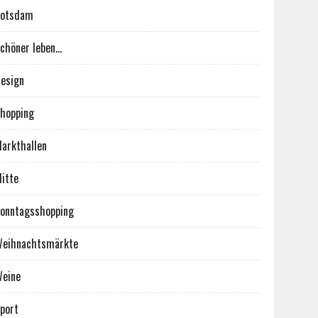
Potsdam
chöner leben…
esign
hopping
arkthallen
itte
onntagsshopping
eihnachtsmärkte
eine
port