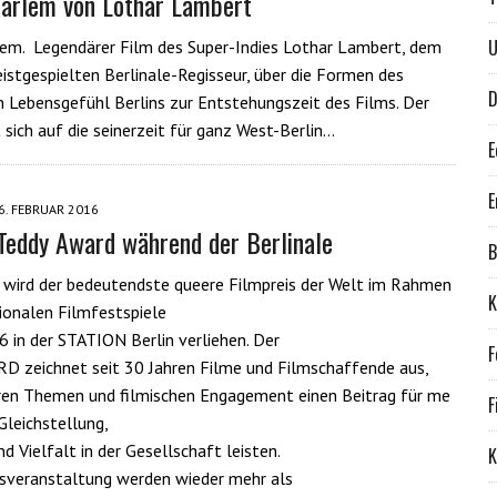
Harlem von Lothar Lambert
U
lem. Legendärer Film des Super-Indies Lothar Lambert, dem
istgespielten Berlinale-Regisseur, über die Formen des
D
 Lebensgefühl Berlins zur Entstehungszeit des Films. Der
 sich auf die seinerzeit für ganz West-Berlin…
E
E
6. FEBRUAR 2016
Teddy Award während der Berlinale
B
wird der bedeutendste queere Filmpreis der Welt im Rahmen
K
ionalen Filmfestspiele
 in der STATION Berlin verliehen. Der
F
 zeichnet seit 30 Jahren Filme und Filmschaffende aus,
ren Themen und filmischen Engagement einen Beitrag für me
F
Gleichstellung,
d Vielfalt in der Gesellschaft leisten.
K
sveranstaltung werden wieder mehr als