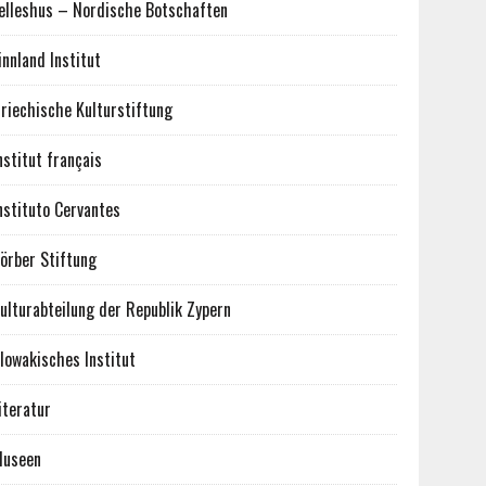
elleshus – Nordische Botschaften
innland Institut
riechische Kulturstiftung
nstitut français
nstituto Cervantes
örber Stiftung
ulturabteilung der Republik Zypern
lowakisches Institut
iteratur
useen