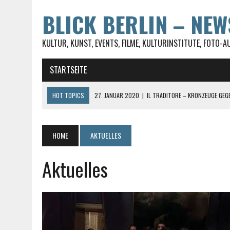
BLICK BERLIN – NE
KULTUR, KUNST, EVENTS, FILME, KULTURINSTITUTE, FOTO-A
STARTSEITE
HOT TOPICS
27. JANUAR 2020
|
IL TRADITORE – KRONZEUGE GEG
27. JANUAR 2020
|
LUST AUF TESTEN? ABER FÜR UMME, DABEI SEIN I
23. JANUAR 2020
|
ST. JACOBI IN BERLIN-KREUZBERG WIRD VON DER
HOME
AKTUELLES
28. FEBRUAR 2017
|
#UNRUSHYOURWORLD AUF DEM SPIRIT OF ISTANB
Aktuelles
30. MAI 2021
|
DIE SOPHIENSTRASSE IN BERLIN-MITTE