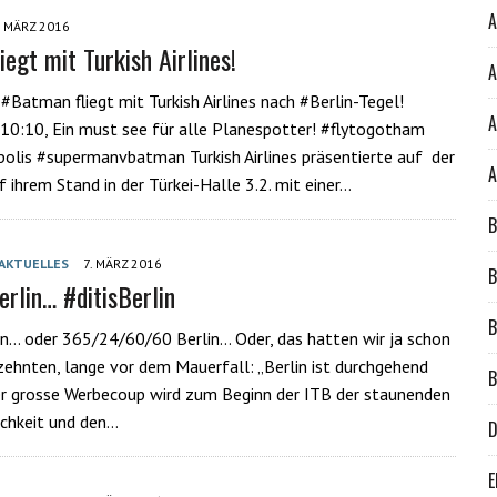
A
. MÄRZ 2016
egt mit Turkish Airlines!
A
 #Batman fliegt mit Turkish Airlines nach #Berlin-Tegel!
A
0:10, Ein must see für alle Planespotter! #‎flytogotham‬
polis‬ ‪#‎supermanvbatman‬ Turkish Airlines präsentierte auf der
A
 ihrem Stand in der Türkei-Halle 3.2. mit einer…
B
AKTUELLES
7. MÄRZ 2016
B
rlin… #ditisBerlin
B
n… oder 365/24/60/60 Berlin… Oder, das hatten wir ja schon
zehnten, lange vor dem Mauerfall: „Berlin ist durchgehend
B
r grosse Werbecoup wird zum Beginn der ITB der staunenden
chkeit und den…
D
E