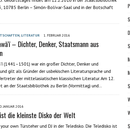
33, 10785 Berlin – Simón-Bolívar-Saal und in der Botschaft
S
D
TSCHAFTEN
,
LITERATUR
1. FEBRUAR 2016
awā’ī – Dichter, Denker, Staatsmann aus
S
n
M
’ī (1441–1501) war ein großer Dichter, Denker und
nd gilt als Gründer der usbekischen Literatursprache und
M
ertreter der mittelasiatischen klassischen Literatur. Am 12.
et an der Staatsbibliothek zu Berlin (Vormittag) und…
S
W
0. JANUAR 2016
W
ist die kleinste Disko der Welt
S
 your own Türsteher und DJ in der Teledisko. Die Teledisko ist