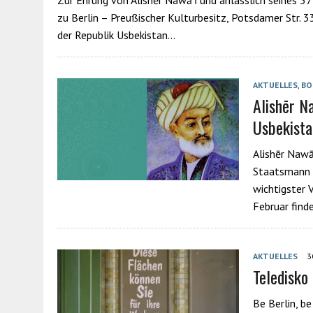
zu Berlin – Preußischer Kulturbesitz, Potsdamer Str. 
der Republik Usbekistan…
AKTUELLES
,
BO
Alishēr N
Usbekista
Alishēr Nawā
Staatsmann u
wichtigster V
Februar find
AKTUELLES
3
Teledisko 
Be Berlin, be