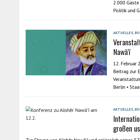
2.000 Gäste 
Politik und 
AKTUELLES
,
BO
Veranstal
Nawā’ī
12. Februar 
Beitrag zur 
Veranstaltun
Berlin • Sta
AKTUELLES
,
BO
Internati
großen us
Zur Ehrung von Alishēr Nawā’ī und anlässlich seines 5