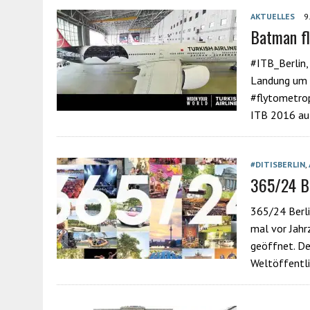
AKTUELLES
9
Batman fli
#ITB_Berlin,
Landung um 1
‪#‎flytometro
ITB 2016 auf
#DITISBERLIN
,
365/24 Be
365/24 Berli
mal vor Jahr
geöffnet. De
Weltöffentli