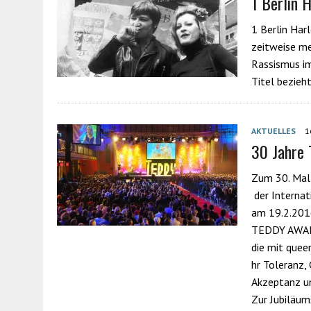
1 Berlin 
1 Berlin Har
zeitweise me
Rassismus im
Titel bezieht
AKTUELLES
1
30 Jahre 
Zum 30. Mal 
der Internat
am 19.2.2016
TEDDY AWARD
die mit quee
hr Toleranz, 
Akzeptanz un
Zur Jubiläum