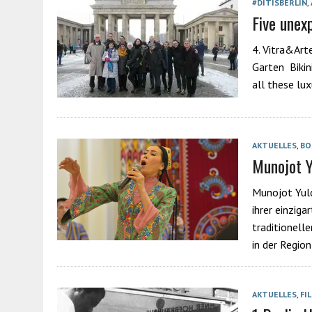
#DITISBERLIN
,
Five unexp
4. Vitra&Art
Garten Bikini
all these lu
AKTUELLES
,
BO
Munojot Y
Munojot Yulc
ihrer einziga
traditionell
in der Regio
AKTUELLES
,
FI