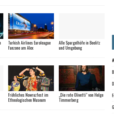
m
Turkish Airlines Euroleague
Alle Spargelhöfe in Beelitz
Fanzone am Alex
und Umgebung
#
B
D
Fröhliches Nowruzfest im
„Die rote Olivetti“ von Helge
F
Ethnologischen Museum
Timmerberg
G