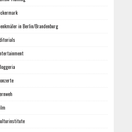
ckermark
enkmäler in Berlin/Brandenburg
ditorials
ntertainment
loggeria
onzerte
ernweh
ilm
ulturinstitute