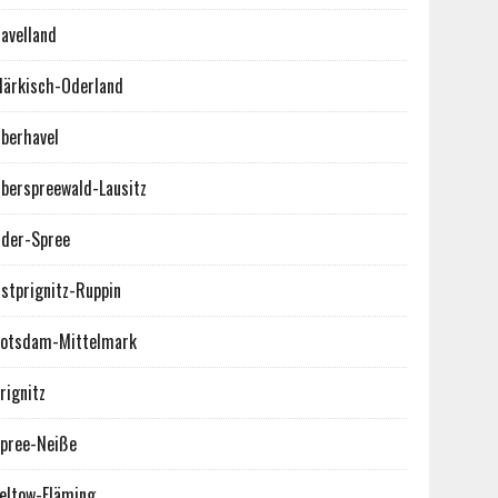
avelland
ärkisch-Oderland
berhavel
berspreewald-Lausitz
der-Spree
stprignitz-Ruppin
otsdam-Mittelmark
rignitz
pree-Neiße
eltow-Fläming