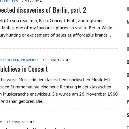
AKTUELLES
7. MÄRZ 2016
ected discoveries of Berlin, part 2
H
ek (Do you read me), Bikini Concept Mall, Zoologischer
M
 Mall is one of my favourite places to visit in Berlin. While
xury hunting or excitement of sales at affordable brands…
O
O
TSCHAFTEN
,
KONZERTE
20. FEBRUAR 2016
O
ulchieva in Concert
O
hieva ist Meisterin der klassischen usbekischen Musik. Mit
rtigen Stimme hat sie eine neue Richtung in der klassischen
P
en Musikbranche entwickelt. Sie wurde am 26. November 1960
n Andishan geboren. Die…
P
S
LM
16. FEBRUAR 2016
T