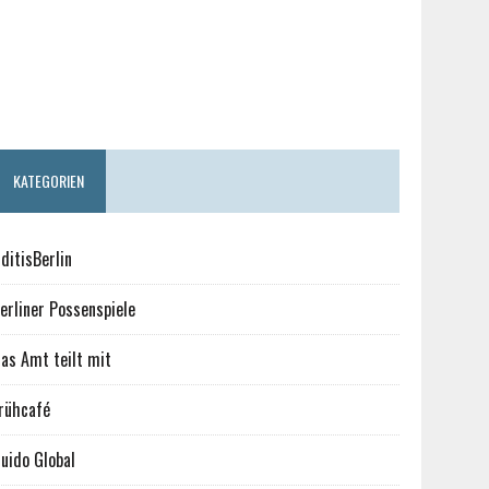
KATEGORIEN
ditisBerlin
erliner Possenspiele
as Amt teilt mit
rühcafé
uido Global