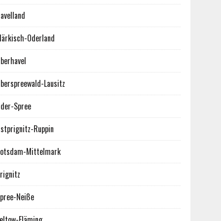
avelland
ärkisch-Oderland
berhavel
berspreewald-Lausitz
der-Spree
stprignitz-Ruppin
otsdam-Mittelmark
rignitz
pree-Neiße
eltow-Fläming