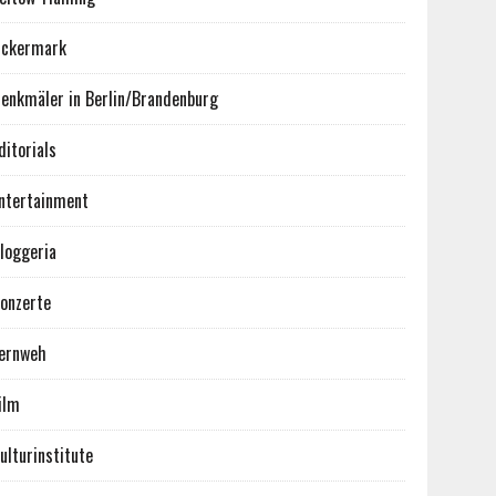
ckermark
enkmäler in Berlin/Brandenburg
ditorials
ntertainment
loggeria
onzerte
ernweh
ilm
ulturinstitute