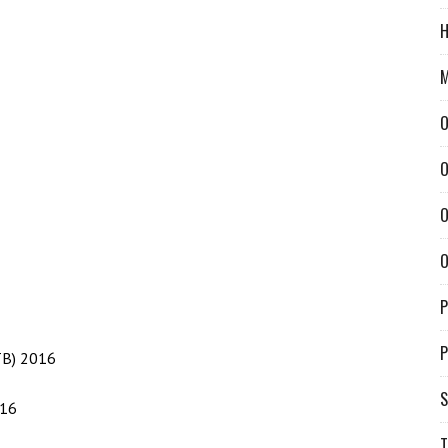
H
M
O
O
O
O
P
P
TB) 2016
S
016
T