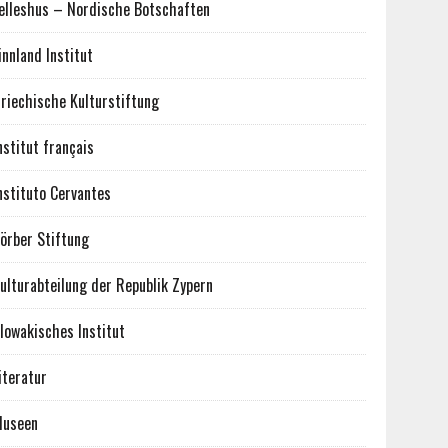
elleshus – Nordische Botschaften
innland Institut
riechische Kulturstiftung
nstitut français
nstituto Cervantes
örber Stiftung
ulturabteilung der Republik Zypern
lowakisches Institut
iteratur
useen