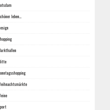
Potsdam
chöner leben…
esign
hopping
arkthallen
itte
onntagsshopping
eihnachtsmärkte
eine
port