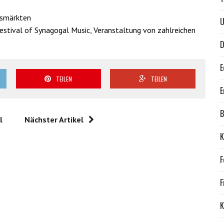
tsmärkten
U
tival of Synagogal Music, Veranstaltung von zahlreichen
D
E
TEILEN
TEILEN
E
B
l
Nächster Artikel
K
F
F
K