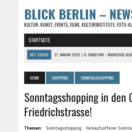
BLICK BERLIN – NE
KULTUR, KUNST, EVENTS, FILME, KULTURINSTITUTE, FOTO-A
STARTSEITE
HOT TOPICS
27. JANUAR 2020
|
IL TRADITORE – KRONZEUGE GEG
27. JANUAR 2020
|
LUST AUF TESTEN? ABER FÜR UMME, DABEI SEIN I
23. JANUAR 2020
|
ST. JACOBI IN BERLIN-KREUZBERG WIRD VON DER
HOME
SHOPPING
SONNTAGSSHOPPING
28. FEBRUAR 2017
|
#UNRUSHYOURWORLD AUF DEM SPIRIT OF ISTANB
Sonntagsshopping in den G
30. MAI 2021
|
DIE SOPHIENSTRASSE IN BERLIN-MITTE
Friedrichstrasse!
Themen:
Sonntagsshopping
Verkaufsoffener Sonnta