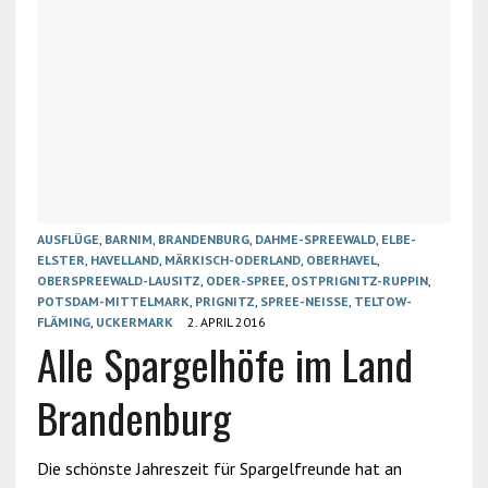
AUSFLÜGE
,
BARNIM
,
BRANDENBURG
,
DAHME-SPREEWALD
,
ELBE-
ELSTER
,
HAVELLAND
,
MÄRKISCH-ODERLAND
,
OBERHAVEL
,
OBERSPREEWALD-LAUSITZ
,
ODER-SPREE
,
OSTPRIGNITZ-RUPPIN
,
POTSDAM-MITTELMARK
,
PRIGNITZ
,
SPREE-NEISSE
,
TELTOW-
FLÄMING
,
UCKERMARK
2. APRIL 2016
Alle Spargelhöfe im Land
Brandenburg
Die schönste Jahreszeit für Spargelfreunde hat an