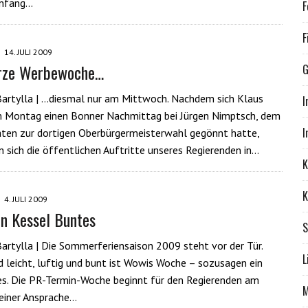
Anfang…
F
F
14. JULI 2009
rze Werbewoche…
G
artylla | …diesmal nur am Mittwoch. Nachdem sich Klaus
I
 Montag einen Bonner Nachmittag bei Jürgen Nimptsch, dem
I
ten zur dortigen Oberbürgermeisterwahl gegönnt hatte,
n sich die öffentlichen Auftritte unseres Regierenden in…
K
K
4. JULI 2009
n Kessel Buntes
S
artylla | Die Sommerferiensaison 2009 steht vor der Tür.
L
 leicht, luftig und bunt ist Wowis Woche – sozusagen ein
s. Die PR-Termin-Woche beginnt für den Regierenden am
M
einer Ansprache…