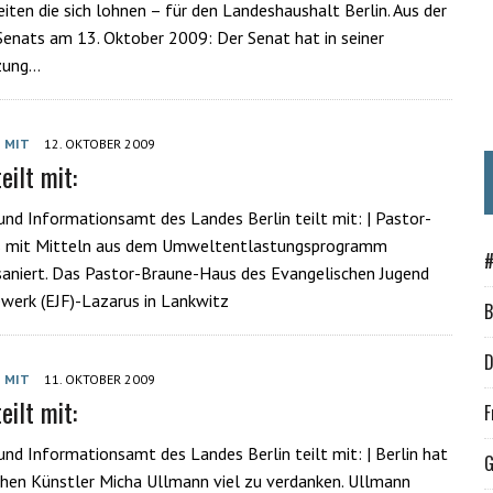
iten die sich lohnen – für den Landeshaushalt Berlin. Aus der
Senats am 13. Oktober 2009: Der Senat hat in seiner
tzung…
T MIT
12. OKTOBER 2009
eilt mit:
und Informationsamt des Landes Berlin teilt mit: | Pastor-
 mit Mitteln aus dem Umweltentlastungsprogramm
#
saniert. Das Pastor-Braune-Haus des Evangelischen Jugend
werk (EJF)-Lazarus in Lankwitz
B
D
T MIT
11. OKTOBER 2009
eilt mit:
F
und Informationsamt des Landes Berlin teilt mit: | Berlin hat
G
chen Künstler Micha Ullmann viel zu verdanken. Ullmann