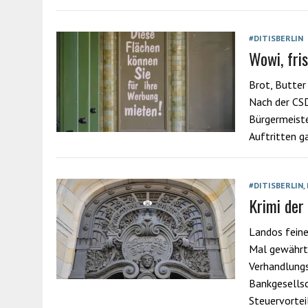
#DITISBERLIN
Wowi, fri
Brot, Butter
Nach der CS
Bürgermeiste
Auftritten g
#DITISBERLIN
,
Krimi de
Landos feine
Mal gewährt
Verhandlungs
Bankgesellsc
Steuervortei