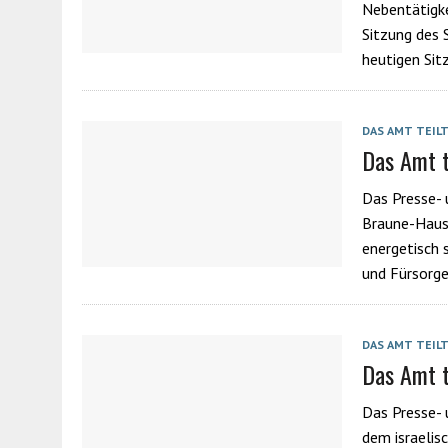
Nebentätigke
Sitzung des 
heutigen Si
DAS AMT TEIL
Das Amt t
Das Presse- 
Braune-Haus
energetisch 
und Fürsorge
DAS AMT TEIL
Das Amt t
Das Presse- 
dem israelis