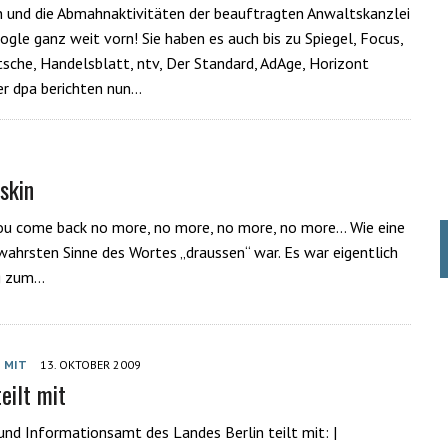
n und die Abmahnaktivitäten der beauftragten Anwaltskanzlei
ogle ganz weit vorn! Sie haben es auch bis zu Spiegel, Focus,
tsche, Handelsblatt, ntv, Der Standard, AdAge, Horizont
er dpa berichten nun…
skin
you come back no more, no more, no more, no more… Wie eine
ahrsten Sinne des Wortes „draussen“ war. Es war eigentlich
ug zum…
T MIT
13. OKTOBER 2009
eilt mit
und Informationsamt des Landes Berlin teilt mit: |