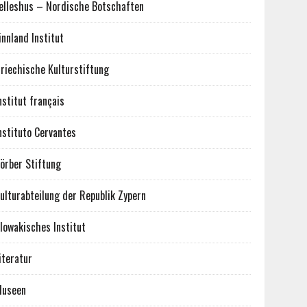
elleshus – Nordische Botschaften
innland Institut
riechische Kulturstiftung
nstitut français
nstituto Cervantes
örber Stiftung
ulturabteilung der Republik Zypern
lowakisches Institut
iteratur
useen