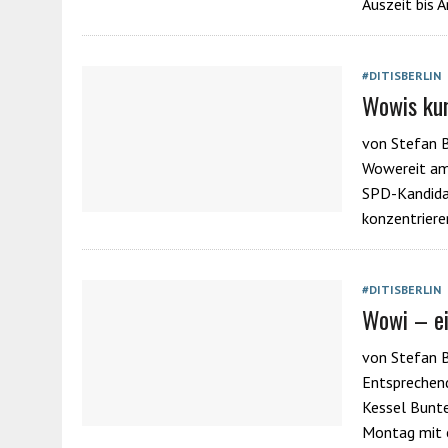
Auszeit bis 
#DITISBERLIN
Wowis ku
von Stefan B
Wowereit am
SPD-Kandida
konzentriere
#DITISBERLIN
Wowi – ei
von Stefan B
Entsprechend
Kessel Bunte
Montag mit 