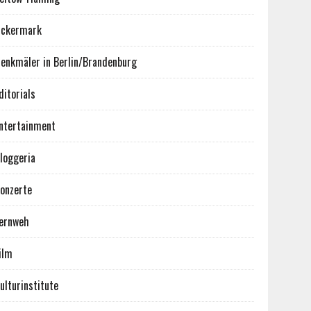
ckermark
enkmäler in Berlin/Brandenburg
ditorials
ntertainment
loggeria
onzerte
ernweh
ilm
ulturinstitute