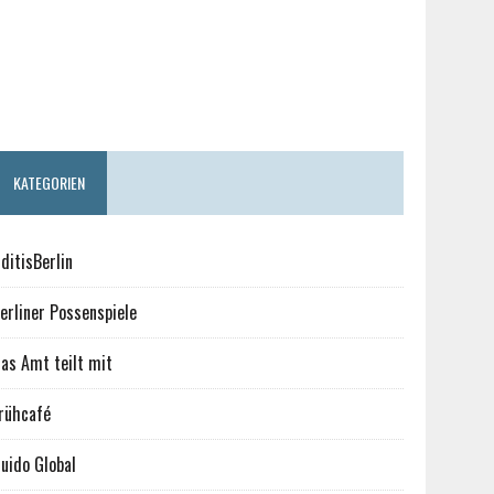
KATEGORIEN
ditisBerlin
erliner Possenspiele
as Amt teilt mit
rühcafé
uido Global