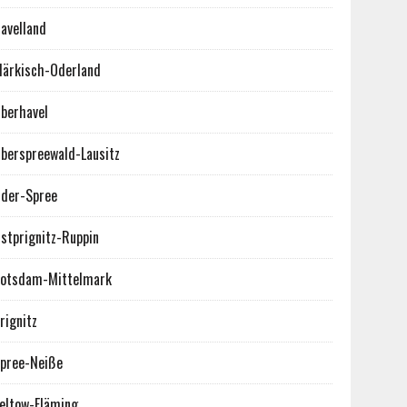
avelland
ärkisch-Oderland
berhavel
berspreewald-Lausitz
der-Spree
stprignitz-Ruppin
otsdam-Mittelmark
rignitz
pree-Neiße
eltow-Fläming