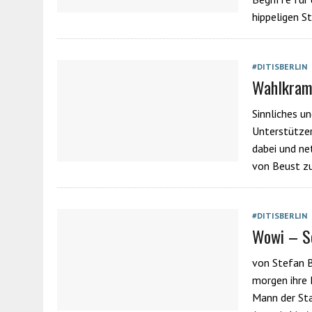
hippeligen S
#DITISBERLIN
Wahlkramp
Sinnliches u
Unterstützer
dabei und ne
von Beust z
#DITISBERLIN
Wowi – S
von Stefan B
morgen ihre 
Mann der Sta