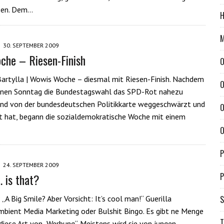
sen. Dem…
H
M
30. SEPTEMBER 2009
he – Riesen-Finish
O
artylla | Wowis Woche – diesmal mit Riesen-Finish. Nachdem
O
nen Sonntag die Bundestagswahl das SPD-Rot nahezu
end von der bundesdeutschen Politikkarte weggeschwärzt und
O
t hat, begann die sozialdemokratische Woche mit einem
O
P
24. SEPTEMBER 2009
 is that?
P
 „A Big Smile? Aber Vorsicht: It’s cool man!“ Guerilla
S
mbient Media Marketing oder Bulshit Bingo. Es gibt ne Menge
T
diese Art von „Werbung“. Meistens wird sie von jungen,