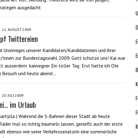
trategen ausgedacht
U
D
11. AUGUST 2009
f Twittereien
E
nd Unsinniges unserer Kandidaten/Kandidatinnen und ihrer
E
/Innen zur Bundestagswahl 2009. Gott schütze uns! Kai war
tt ausserdem: kaiwegner Ein toller Tag: Erst hatte ich Ole
B
u Besuch und heute abend…
K
20. JULI 2009
F
ei… im Urlaub
F
artylla | Während die S-Bahnen dieser Stadt ab heute
Räder mal so richtig baumeln lassen, genießt auch der erste
K
dt ebenso wie seine Verkehrssenatorin eine sommerliche