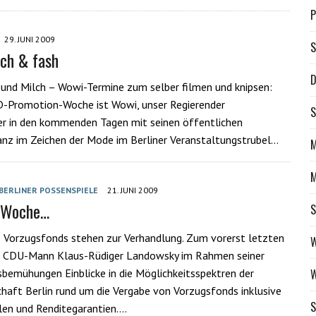
29. JUNI 2009
S
sch & fash
D
 und Milch – Wowi-Termine zum selber filmen und knipsen:
D-Promotion-Woche ist Wowi, unser Regierender
S
r in den kommenden Tagen mit seinen öffentlichen
anz im Zeichen der Mode im Berliner Veranstaltungstrubel…
M
M
BERLINER POSSENSPIELE
21. JUNI 2009
r Woche…
S
 Vorzugsfonds stehen zur Verhandlung. Zum vorerst letzten
W
 CDU-Mann Klaus-Rüdiger Landowsky im Rahmen seiner
bemühungen Einblicke in die Möglichkeitsspektren der
W
haft Berlin rund um die Vergabe von Vorzugsfonds inklusive
S
len und Renditegarantien….