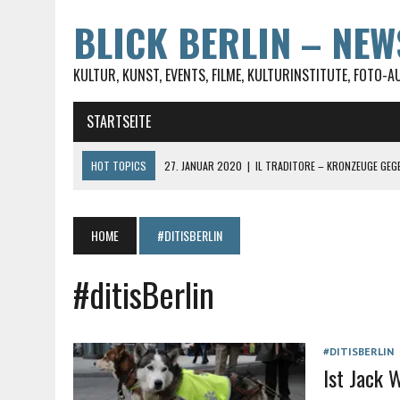
BLICK BERLIN – NE
KULTUR, KUNST, EVENTS, FILME, KULTURINSTITUTE, FOTO-A
STARTSEITE
HOT TOPICS
27. JANUAR 2020
|
IL TRADITORE – KRONZEUGE GEG
27. JANUAR 2020
|
LUST AUF TESTEN? ABER FÜR UMME, DABEI SEIN I
23. JANUAR 2020
|
ST. JACOBI IN BERLIN-KREUZBERG WIRD VON DER
HOME
#DITISBERLIN
28. FEBRUAR 2017
|
#UNRUSHYOURWORLD AUF DEM SPIRIT OF ISTANB
#ditisBerlin
30. MAI 2021
|
DIE SOPHIENSTRASSE IN BERLIN-MITTE
#DITISBERLIN
Ist Jack 