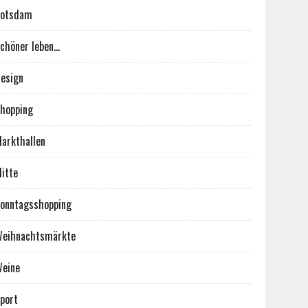
Potsdam
chöner leben…
esign
hopping
arkthallen
itte
onntagsshopping
eihnachtsmärkte
eine
port