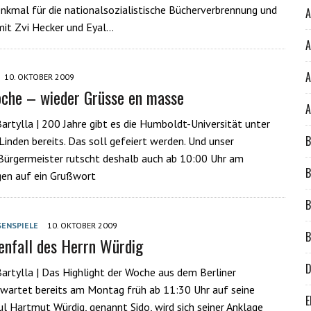
nkmal für die nationalsozialistische Bücherverbrennung und
A
it Zvi Hecker und Eyal…
A
A
10. OKTOBER 2009
che – wieder Grüsse en masse
A
artylla | 200 Jahre gibt es die Humboldt-Universität unter
B
Linden bereits. Das soll gefeiert werden. Und unser
Bürgermeister rutscht deshalb auch ab 10:00 Uhr am
B
n auf ein Grußwort
B
SENSPIELE
10. OKTOBER 2009
B
nfall des Herrn Würdig
D
artylla | Das Highlight der Woche aus dem Berliner
wartet bereits am Montag früh ab 11:30 Uhr auf seine
E
ul Hartmut Würdig, genannt Sido, wird sich seiner Anklage