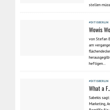
stellen müs
#DITISBERLIN
Wowis Woc
von Stefan B
am vergange
flächendeck
herausgegilb
heftigen…
#DITISBERLIN
What a F…
Sabekis sagt:
Marketing, A
Begriffe für 