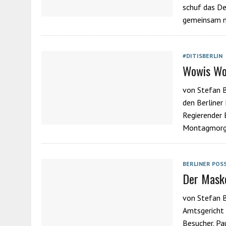
schuf das De
gemeinsam m
#DITISBERLIN
Wowis Wo
von Stefan B
den Berliner 
Regierender 
Montagmorge
BERLINER POS
Der Maske
von Stefan B
Amtsgericht 
Besucher. Pa