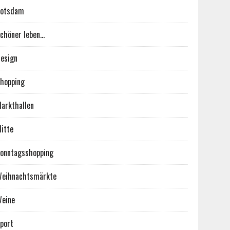
Potsdam
chöner leben…
esign
hopping
arkthallen
itte
onntagsshopping
eihnachtsmärkte
eine
port