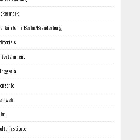
ckermark
enkmäler in Berlin/Brandenburg
ditorials
ntertainment
loggeria
onzerte
ernweh
ilm
ulturinstitute