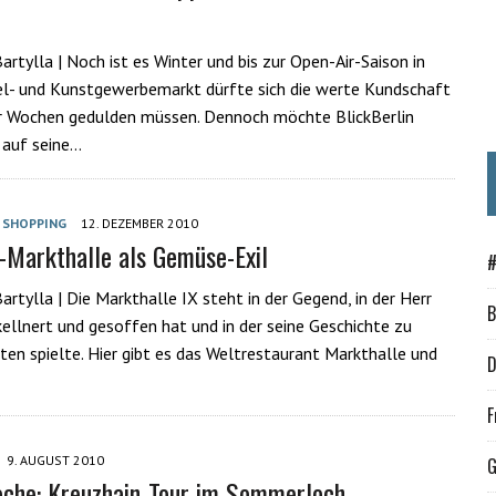
artylla | Noch ist es Winter und bis zur Open-Air-Saison in
l- und Kunstgewerbemarkt dürfte sich die werte Kundschaft
ar Wochen gedulden müssen. Dennoch möchte BlickBerlin
t auf seine…
,
SHOPPING
12. DEZEMBER 2010
-Markthalle als Gemüse-Exil
#
rtylla | Die Markthalle IX steht in der Gegend, in der Herr
B
llnert und gesoffen hat und in der seine Geschichte zu
ten spielte. Hier gibt es das Weltrestaurant Markthalle und
D
F
9. AUGUST 2010
G
che: Kreuzhain-Tour im Sommerloch