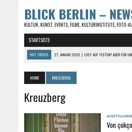
BLICK BERLIN – NE
KULTUR, KUNST, EVENTS, FILME, KULTURINSTITUTE, FOTO-A
STARTSEITE
HOT TOPICS
27. JANUAR 2020
|
LUST AUF TESTEN? ABER FÜR UMM
23. JANUAR 2020
|
ST. JACOBI IN BERLIN-KREUZBERG WIRD VON DER
28. FEBRUAR 2017
|
#UNRUSHYOURWORLD AUF DEM SPIRIT OF ISTANB
HOME
KREUZBERG
30. MAI 2021
|
DIE SOPHIENSTRASSE IN BERLIN-MITTE
Kreuzberg
27. JANUAR 2020
|
IL TRADITORE – KRONZEUGE GEGEN DIE COSA NO
AUSSTELLUNG
Von çokço