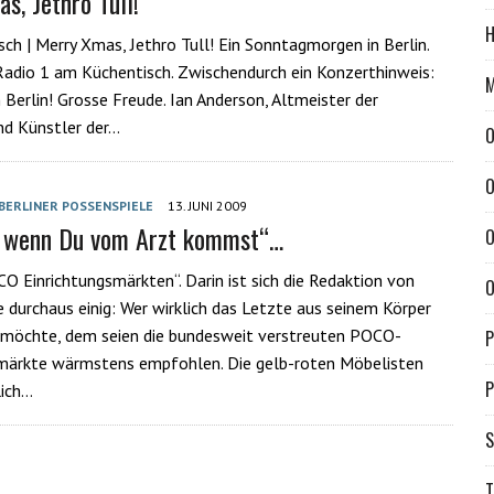
s, Jethro Tull!
H
sch | Merry Xmas, Jethro Tull! Ein Sonntagmorgen in Berlin.
adio 1 am Küchentisch. Zwischendurch ein Konzerthinweis:
M
n Berlin! Grosse Freude. Ian Anderson, Altmeister der
nd Künstler der…
O
O
BERLINER POSSENSPIELE
13. JUNI 2009
 wenn Du vom Arzt kommst“…
O
O Einrichtungsmärkten“. Darin ist sich die Redaktion von
O
de durchaus einig: Wer wirklich das Letzte aus seinem Körper
 möchte, dem seien die bundesweit verstreuten POCO-
P
smärkte wärmstens empfohlen. Die gelb-roten Möbelisten
P
ich…
S
T