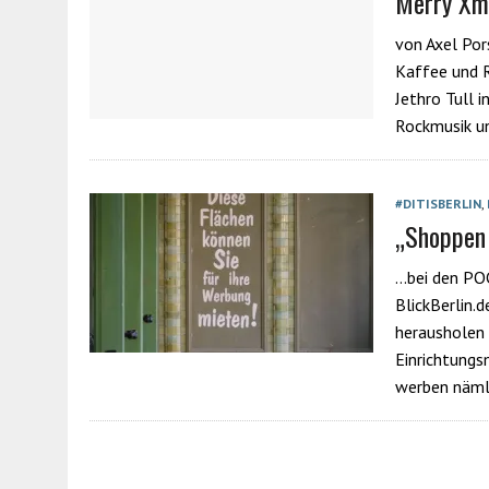
Merry Xma
von Axel Por
Kaffee und R
Jethro Tull i
Rockmusik u
#DITISBERLIN
,
„Shoppen
…bei den POC
BlickBerlin.
herausholen
Einrichtung
werben näml