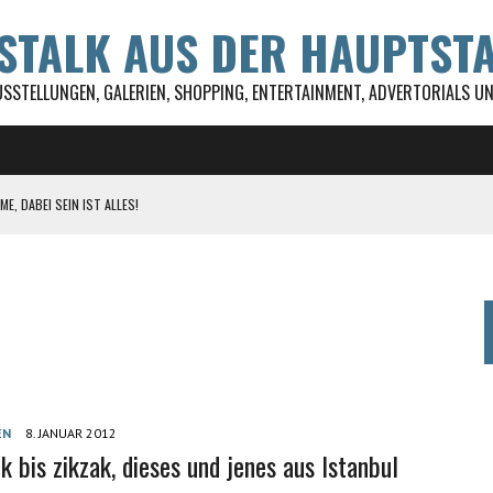
WSTALK AUS DER HAUPTST
USSTELLUNGEN, GALERIEN, SHOPPING, ENTERTAINMENT, ADVERTORIALS UND
E, DABEI SEIN IST ALLES!
 DSD GEFÖRDERT
UL FESTIVAL
STRA
EN
8. JANUAR 2012
k bis zikzak, dieses und jenes aus Istanbul