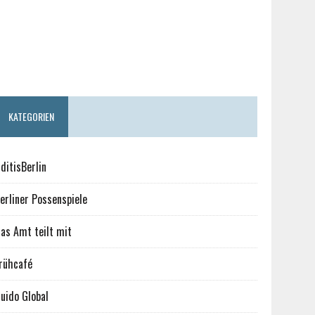
KATEGORIEN
ditisBerlin
erliner Possenspiele
as Amt teilt mit
rühcafé
uido Global