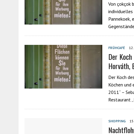
Von çokçok b
individuelle
Pannekoek, e
Gegenstände 
FRÜHCAFÉ
12
Der Koch 
Horváth, 
Der Koch des
Köchen und e
2011“ – Seba
Restaurant 
SHOPPING
15
Nachtfloh