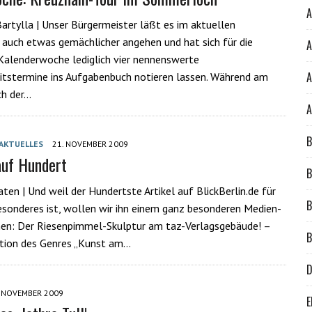
A
artylla | Unser Bürgermeister läßt es im aktuellen
uch etwas gemächlicher angehen und hat sich für die
A
alenderwoche lediglich vier nennenswerte
A
itstermine ins Aufgabenbuch notieren lassen. Während am
ch der…
A
B
AKTUELLES
21. NOVEMBER 2009
auf Hundert
B
ten | Und weil der Hundertste Artikel auf BlickBerlin.de für
B
sonderes ist, wollen wir ihn einem ganz besonderen Medien-
n: Der Riesenpimmel-Skulptur am taz-Verlagsgebäude! –
B
ation des Genres „Kunst am…
D
. NOVEMBER 2009
E