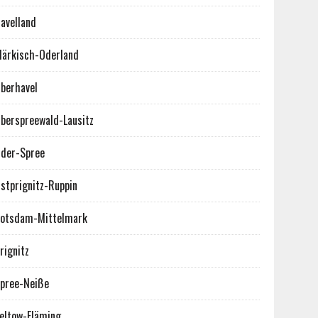
avelland
ärkisch-Oderland
berhavel
berspreewald-Lausitz
der-Spree
stprignitz-Ruppin
otsdam-Mittelmark
rignitz
pree-Neiße
eltow-Fläming