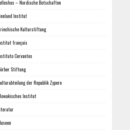
elleshus – Nordische Botschaften
innland Institut
riechische Kulturstiftung
nstitut français
nstituto Cervantes
örber Stiftung
ulturabteilung der Republik Zypern
lowakisches Institut
iteratur
useen