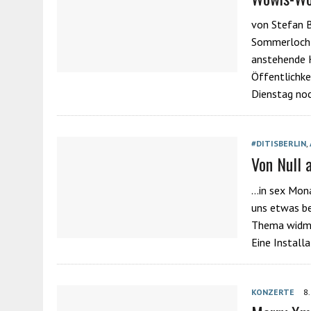
von Stefan B
Sommerloch a
anstehende K
Öffentlichke
Dienstag no
#DITISBERLIN
,
Von Null 
…in sex Mona
uns etwas be
Thema widme
Eine Install
KONZERTE
8