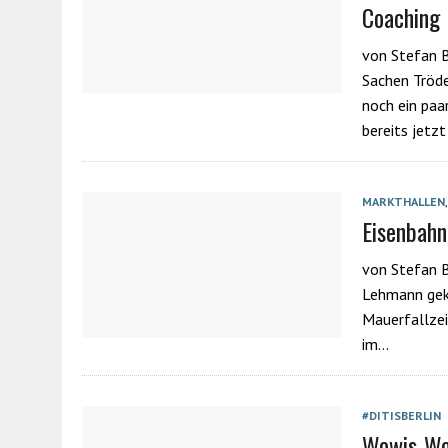
Coaching
von Stefan B
Sachen Tröde
noch ein pa
bereits jetz
MARKTHALLEN
Eisenbahn
von Stefan Ba
Lehmann geke
Mauerfallzei
im…
#DITISBERLIN
Wowis-Wo