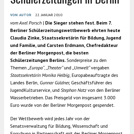
VON:
AUTOR
22. JANUAR 2010
vom Axel Porsch
|
Die Sieger stehen fest. Beim 7.
Berliner Schülerzeitungswettbewerb ehrten heute
Claudia Zinke, Staatssekretärin für Bildung, Jugend
und Familie, und Carsten Erdmann, Chefredakteur
der Berliner Morgenpost, die besten
Schülerzeitungen Berlins.
Sonderpreise zu den
Themen
„Europa“
,
„Theater“
und
„Umwelt“
vergaben
Staatssekretärin Monika Helbig
, Europabeauftragte des
Landes Berlin,
Gunnar Güldner,
Geschäftsführer des
JugendKulturservice, und
Stephan Natz
von den Berliner
Wasserbetrieben. Das Preisgeld von insgesamt 3.000
Euro wurde von der Berliner Morgenpost gespendet.
Der Wettbewerb wird jedes Jahr von der
Senatsverwaltung für Bildung, Wissenschaft und
Forschung in Partnerschaft mit der Berliner Morgenpost