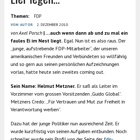
Themen:
FDP
VON:
AUTOR
2. DEZEMBER 2010
von Axel Porsch
|
…auch wenn dann ab und zu mal ein
faules Ei im Nest liegt.
Egal. Nun ist es also raus. Der
„junge, aufstrebende FDP-Mitarbeiter“, der unseren
amerikanischen Freunden und Verbündeten so willfährig
und so gern aus seinen persönlichen Aufzeichnungen
vorlas, hatte heute sein zweites coming out.
Sein Name: Helmut Metzner.
Er saß als Leiter im
Vorzimmer vom grossen Vorsitzenden „Guido Global”.
Metzners Credo: „Für Vertrauen und Mut zur Freiheit in
Verantwortung werben”.
Dazu hat der junge Politiker nun ausreichend Zeit. Er
wurde kurzfristig von seinen Aufgaben entbunden. Noch
schneller wurde sein Profil von der Seite der
fdp-