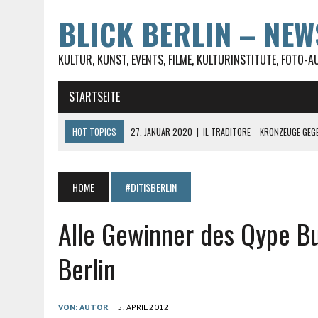
BLICK BERLIN – NE
KULTUR, KUNST, EVENTS, FILME, KULTURINSTITUTE, FOTO-A
STARTSEITE
HOT TOPICS
27. JANUAR 2020
|
IL TRADITORE – KRONZEUGE GEG
27. JANUAR 2020
|
LUST AUF TESTEN? ABER FÜR UMME, DABEI SEIN I
23. JANUAR 2020
|
ST. JACOBI IN BERLIN-KREUZBERG WIRD VON DER
HOME
#DITISBERLIN
28. FEBRUAR 2017
|
#UNRUSHYOURWORLD AUF DEM SPIRIT OF ISTANB
Alle Gewinner des Qype B
30. MAI 2021
|
DIE SOPHIENSTRASSE IN BERLIN-MITTE
Berlin
VON:
AUTOR
5. APRIL 2012