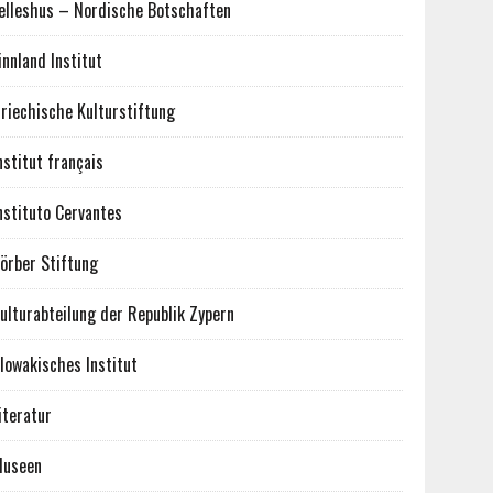
elleshus – Nordische Botschaften
innland Institut
riechische Kulturstiftung
nstitut français
nstituto Cervantes
örber Stiftung
ulturabteilung der Republik Zypern
lowakisches Institut
iteratur
useen