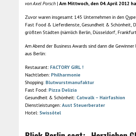
von Axel Porsch
|
Am Mittwoch, den 04. April 2012 h
Zuvor waren insgesamt 145 Unternehmen in den Qypes 
Fast Food & Lieferdienste, Gesundheit & Schönheit, D
größten Städten (nämlich Berlin, Düsseldorf, Frankfu
Am Abend der Business Awards sind dann die Gewinner b
aus Berlin:
Restaurant:
FACTORY GIRL !
Nachtleben:
Philharmonie
Shopping:
Blutwurstmanufaktur
Fast Food:
Pizza Delizia
Gesundheit & Schönheit:
Catwalk – Hairfashion
Dienstleistungen:
Aust Steuerberater
Hotel:
Swissôtel
Blick Berlin sagt: „Herzlichen 