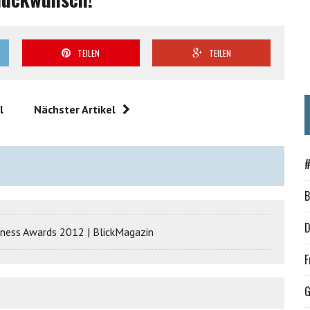
TEILEN
TEILEN
l
Nächster Artikel
#
B
D
iness Awards 2012 | BlickMagazin
F
G