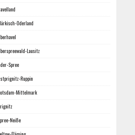
avelland
ärkisch-Oderland
berhavel
berspreewald-Lausitz
der-Spree
stprignitz-Ruppin
otsdam-Mittelmark
rignitz
pree-Neiße
eltow-Fläming