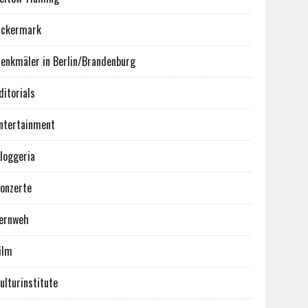
ckermark
enkmäler in Berlin/Brandenburg
ditorials
ntertainment
loggeria
onzerte
ernweh
ilm
ulturinstitute