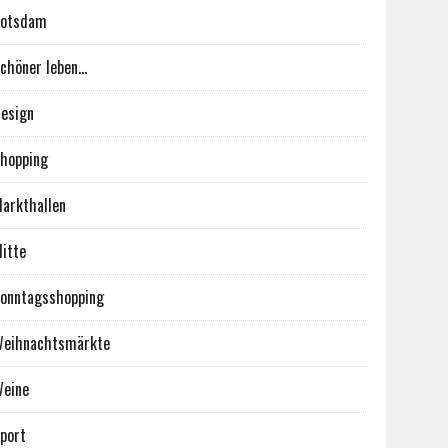
Potsdam
chöner leben…
esign
hopping
arkthallen
itte
onntagsshopping
eihnachtsmärkte
eine
port